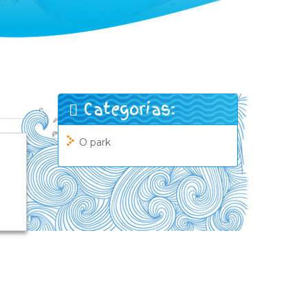
Categorias:
O park